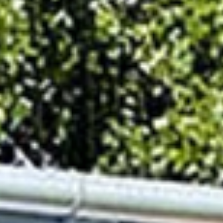
REFERENTIES
VEILIGHEID
BESTELLEN
WEBSHOP
CONTACT
Contact
(+31) 010 214 20 28
Nederlands