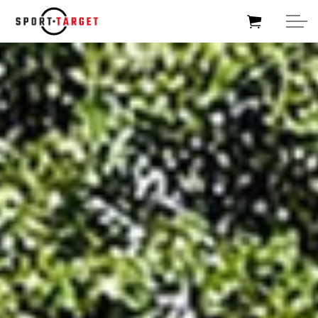
Skip to main content
HOME
SOCCERTARGET
HOCKEYTARGET
SPORTTARGET
BUSINESSTARGET
FOUNDATIONTARGET