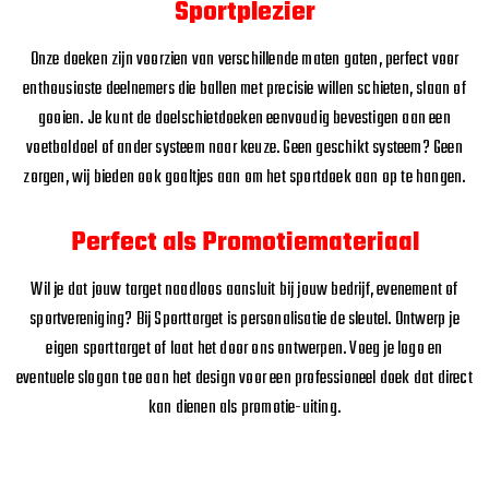
Sportplezier
Onze doeken zijn voorzien van verschillende maten gaten, perfect voor
enthousiaste deelnemers die ballen met precisie willen schieten, slaan of
gooien. Je kunt de doelschietdoeken eenvoudig bevestigen aan een
voetbaldoel of ander systeem naar keuze. Geen geschikt systeem? Geen
zorgen, wij bieden ook goaltjes aan om het sportdoek aan op te hangen.
Perfect als Promotiemateriaal
Wil je dat jouw target naadloos aansluit bij jouw bedrijf, evenement of
sportvereniging? Bij Sporttarget is personalisatie de sleutel. Ontwerp je
eigen sporttarget of laat het door ons ontwerpen. Voeg je logo en
eventuele slogan toe aan het design voor een professioneel doek dat direct
kan dienen als promotie-uiting.