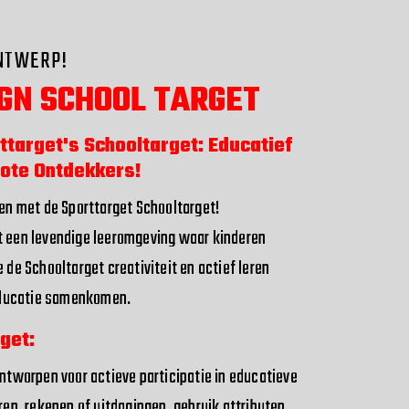
ONTWERP!
GN SCHOOL TARGET
ttarget's Schooltarget: Educatief
rote Ontdekkers!
ren met de Sporttarget Schooltarget!
t een levendige leeromgeving waar kinderen
 de Schooltarget creativiteit en actief leren
 educatie samenkomen.
get:
ontworpen voor actieve participatie in educatieve
ren, rekenen of uitdagingen, gebruik attributen