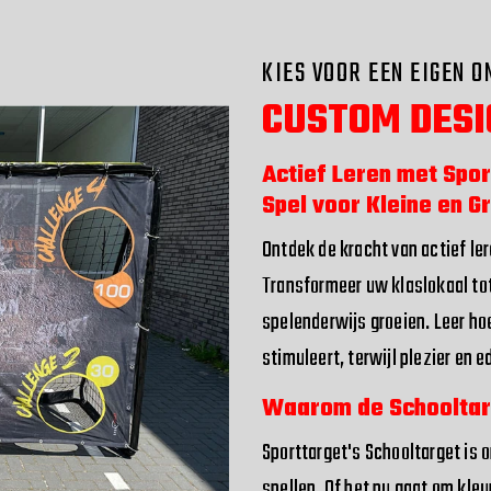
KIES VOOR EEN EIGEN 
CUSTOM DESI
Actief Leren met Spor
Spel voor Kleine en G
Ontdek de kracht van actief le
Transformeer uw klaslokaal to
spelenderwijs groeien. Leer hoe
stimuleert, terwijl plezier en
Waarom de Schooltar
Sporttarget's Schooltarget is 
spellen. Of het nu gaat om kleu