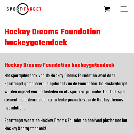
Skip to main content
Hockey Dreams Foundation
hockeygatendoek
HOME
SOCCERTARGET
Hockey Dreams Foundation hockeygatendoek
Het sportgatendoek van de Hockey Dreams Foundation werd door
HOCKEYTARGET
Sporttarget gerealiseerd in opdracht van de Foundation. De Hockeytarget
worden ingezet voor activiteiten en als sportieve promotie. Een leuk spel
SPORTTARGET
element met uiteraard een extra leuke promotie voor de Hockey Dreams
Foundation.
BUSINESSTARGET
Sporttarget wenst de Hockey Dreams Foundation heel veel plezier met het
FOUNDATIONTARGET
Hockey Sportgatendoek!