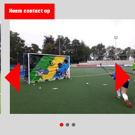
REFERENTIES
Neem contact op
VEILIGHEID
BESTELLEN
WEBSHOP
CONTACT
Contact
(+31) 010 214 20 28
Nederlands