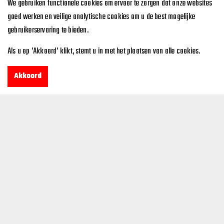
We gebruiken functionele cookies om ervoor te zorgen dat onze websites
goed werken en veilige analytische cookies om u de best mogelijke
gebruikerservaring te bieden.
Als u op 'Akkoord' klikt, stemt u in met het plaatsen van alle cookies.
Akkoord
Neem Vandaag Nog Contact Met
Ons Op
Ontdek de magie van onze op maat ontworpen
Schooltarget, geleverd aan Casa for you en M&M