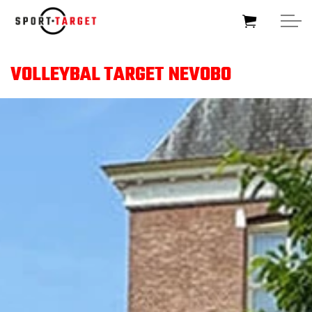
Skip to main content
VOLLEYBAL TARGET NEVOBO
HOME
SOCCERTARGET
HOCKEYTARGET
SPORTTARGET
BUSINESSTARGET
FOUNDATIONTARGET