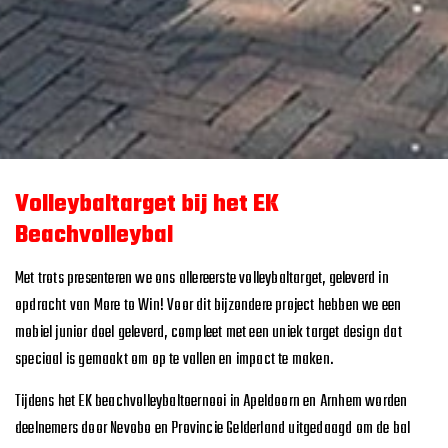
Volleybaltarget bij het EK
Beachvolleybal
Met trots presenteren we ons allereerste volleybaltarget, geleverd in
opdracht van More to Win! Voor dit bijzondere project hebben we een
mobiel junior doel geleverd, compleet met een uniek target design dat
speciaal is gemaakt om op te vallen en impact te maken.
Tijdens het EK beachvolleybaltoernooi in Apeldoorn en Arnhem worden
deelnemers door Nevobo en Provincie Gelderland uitgedaagd om de bal