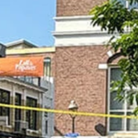
REFERENTIES
VEILIGHEID
BESTELLEN
WEBSHOP
CONTACT
Contact
(+31) 010 214 20 28
Nederlands