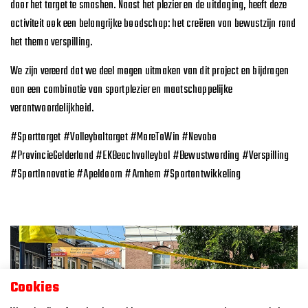
door het target te smashen. Naast het plezier en de uitdaging, heeft deze
activiteit ook een belangrijke boodschap: het creëren van bewustzijn rond
het thema verspilling.
We zijn vereerd dat we deel mogen uitmaken van dit project en bijdragen
aan een combinatie van sportplezier en maatschappelijke
verantwoordelijkheid.
#Sporttarget #Volleybaltarget #MoreToWin #Nevobo
#ProvincieGelderland #EKBeachvolleybal #Bewustwording #Verspilling
#SportInnovatie #Apeldoorn #Arnhem #Sportontwikkeling
Cookies