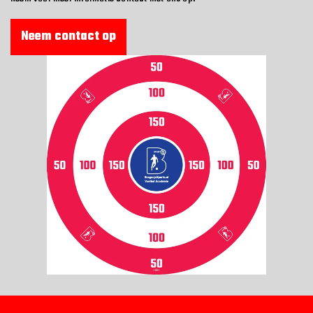
REFERENTIES
Neem contact op
VEILIGHEID
BESTELLEN
WEBSHOP
CONTACT
Contact
(+31) 010 214 20 28
Nederlands