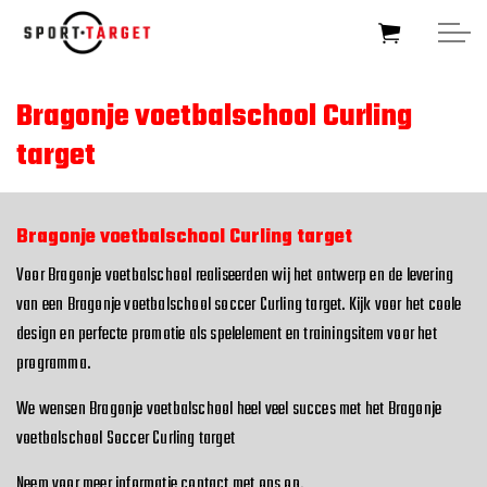
Skip to main content
Bragonje voetbalschool Curling
target
HOME
SOCCERTARGET
Bragonje voetbalschool Curling target
Voor Bragonje voetbalschool realiseerden wij het ontwerp en de levering
HOCKEYTARGET
van een Bragonje voetbalschool soccer Curling target. Kijk voor het coole
design en perfecte promotie als spelelement en trainingsitem voor het
SPORTTARGET
programma.
BUSINESSTARGET
We wensen Bragonje voetbalschool heel veel succes met het Bragonje
voetbalschool Soccer Curling target
FOUNDATIONTARGET
Neem voor meer informatie contact met ons op.